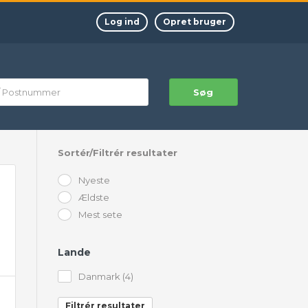
Log ind
Opret bruger
Søg
Sortér/Filtrér resultater
Nyeste
Ældste
Mest sete
Lande
Danmark (4)
Filtrér resultater