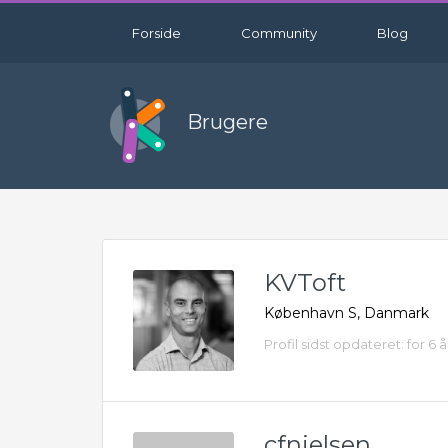
Forside
Community
Blog
Brugere
KVToft
København S, Danmark
Profil sidst opdateret: for 6 
cfnielsen