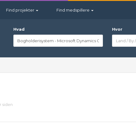
Find projekter
Find medspillere
Hvad
Hvor
år siden