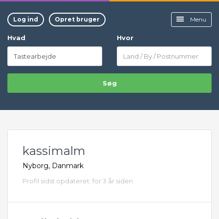
Log ind
Opret bruger
Menu
Hvad
Hvor
Søg
kassimalm
Nyborg, Danmark
Profil sidst opdateret: for 3 år siden