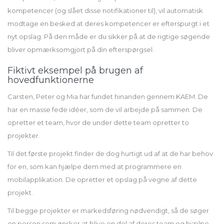
kompetencer (og slået disse notifikationer til), vil automatisk
modtage en besked at deres kompetencer er efterspurgt i et
nyt opslag. På den måde er du sikker på at de rigtige søgende
bliver opmærksomgjort på din efterspørgsel.
Fiktivt eksempel på brugen af
hovedfunktionerne
Carsten, Peter og Mia har fundet hinanden gennem KAEM. De
har en masse fede idéer, som de vil arbejde på sammen. De
opretter et team, hvor de under dette team opretter to
projekter.
Til det første projekt finder de dog hurtigt ud af at de har behov
for en, som kan hjælpe dem med at programmere en
mobilapplikation. De opretter et opslag på vegne af dette
projekt.
Til begge projekter er markedsføring nødvendigt, så de søger
en person som ønsker at blive en del af deres team og hjælpe