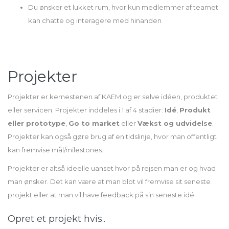
Du ønsker et lukket rum, hvor kun medlemmer af teamet
kan chatte og interagere med hinanden
Projekter
Projekter er kernestenen af KAEM og er selve idéen, produktet
eller servicen. Projekter inddeles i 1 af 4 stadier:
Idé
,
Produkt
eller prototype
,
Go to market
eller
Vækst og udvidelse
.
Projekter kan også gøre brug af en tidslinje, hvor man offentligt
kan fremvise mål/milestones.
Projekter er altså ideelle uanset hvor på rejsen man er og hvad
man ønsker. Det kan være at man blot vil fremvise sit seneste
projekt eller at man vil have feedback på sin seneste idé.
Opret et projekt hvis..