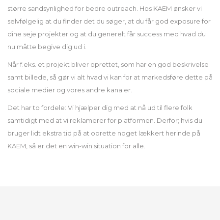
større sandsynlighed for bedre outreach. Hos KAEM ønsker vi
selvfølgelig at du finder det du søger, at du får god exposure for
dine seje projekter og at du generelt får success med hvad du
nu måtte begive dig ud i.
Når f.eks. et projekt bliver oprettet, som har en god beskrivelse
samt billede, så gør vi alt hvad vi kan for at markedsføre dette på
sociale medier og vores andre kanaler.
Det har to fordele: Vi hjælper dig med at nå ud til flere folk
samtidigt med at vi reklamerer for platformen. Derfor; hvis du
bruger lidt ekstra tid på at oprette noget lækkert herinde på
KAEM, så er det en win-win situation for alle.