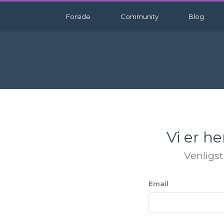
Forside
Community
Blog
Vi er h
Venligst
Email