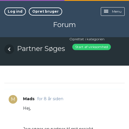
Log ind
Opret bruger
Menu
Forum
Oprettet i kategorien
Partner Søges
Start af virksomhed
Mads
for 8 år siden
M
Hej,