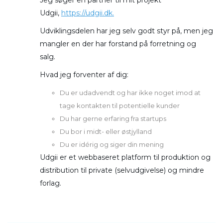
Jeg søger en partner til mit projekt
Udgii,
https://udgii.dk.
Udviklingsdelen har jeg selv godt styr på, men jeg
mangler en der har forstand på forretning og
salg.
Hvad jeg forventer af dig:
Du er udadvendt og har ikke noget imod at
tage kontakten til potentielle kunder
Du har gerne erfaring fra startups
Du bor i midt- eller østjylland
Du er idérig og siger din mening
Udgii er et webbaseret platform til produktion og
distribution til private (selvudgivelse) og mindre
forlag.