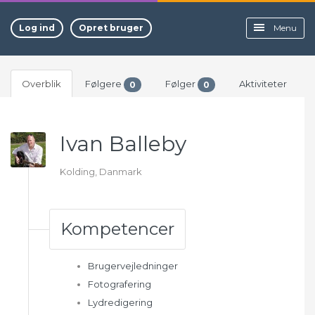
Log ind
Opret bruger
Menu
Overblik
Følgere
Følger
Aktiviteter
0
0
Ivan Balleby
Kolding, Danmark
Kompetencer
Brugervejledninger
Fotografering
Lydredigering