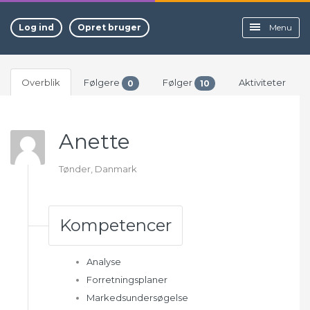
Log ind
Opret bruger
Menu
Overblik
Følgere
Følger
Aktiviteter
0
10
Anette
Tønder, Danmark
Kompetencer
Analyse
Forretningsplaner
Markedsundersøgelse