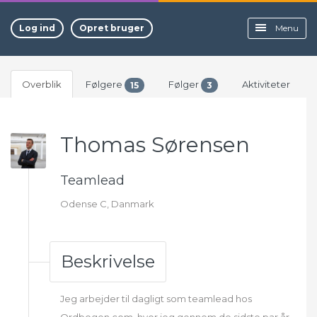
Log ind
Opret bruger
Menu
Overblik
Følgere
Følger
Aktiviteter
15
3
Thomas Sørensen
Teamlead
Odense C, Danmark
Beskrivelse
Jeg arbejder til dagligt som teamlead hos