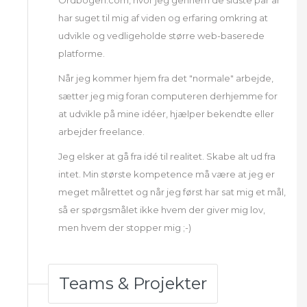
Ordbogen.com, hvor jeg gennem de sidste par år
har suget til mig af viden og erfaring omkring at
udvikle og vedligeholde større web-baserede
platforme.
Når jeg kommer hjem fra det "normale" arbejde,
sætter jeg mig foran computeren derhjemme for
at udvikle på mine idéer, hjælper bekendte eller
arbejder freelance.
Jeg elsker at gå fra idé til realitet. Skabe alt ud fra
intet. Min største kompetence må være at jeg er
meget målrettet og når jeg først har sat mig et mål,
så er spørgsmålet ikke hvem der giver mig lov,
men hvem der stopper mig ;-)
Teams & Projekter