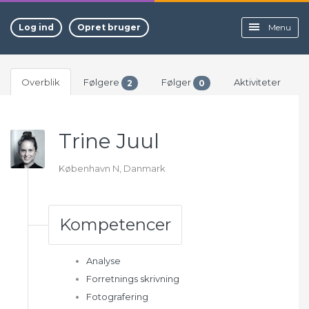
Log ind
Opret bruger
Menu
Overblik
Følgere
Følger
Aktiviteter
2
0
Trine Juul
København N, Danmark
Kompetencer
Analyse
Forretnings skrivning
Fotografering