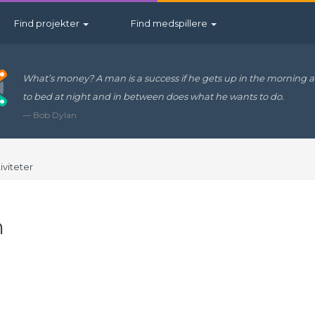
Find projekter
Find medspillere
What’s money? A man is a success if he gets up in the morning 
to bed at night and in between does what he wants to do.
— Bob Dylan
iviteter
n