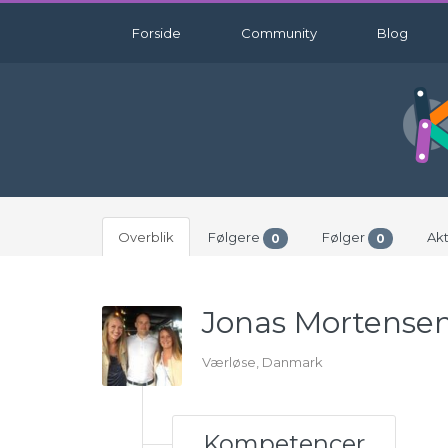
Forside
Community
Blog
Overblik
Følgere
Følger
Akt
0
0
Jonas Mortense
Værløse, Danmark
Kompetencer