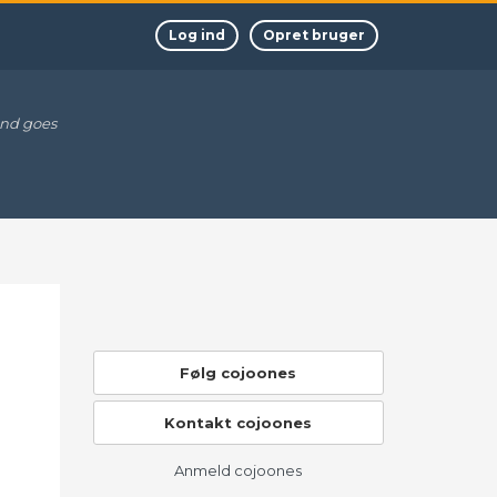
Log ind
Opret bruger
and goes
Følg cojoones
Kontakt cojoones
Anmeld cojoones