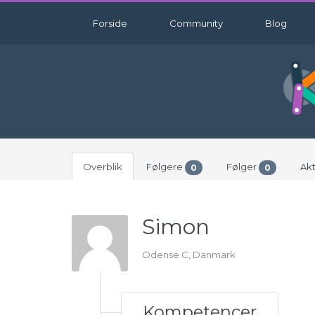
Forside
Community
Blog
Overblik
Følgere
Følger
Akt
0
0
Simon
Odense C, Danmark
Kompetencer