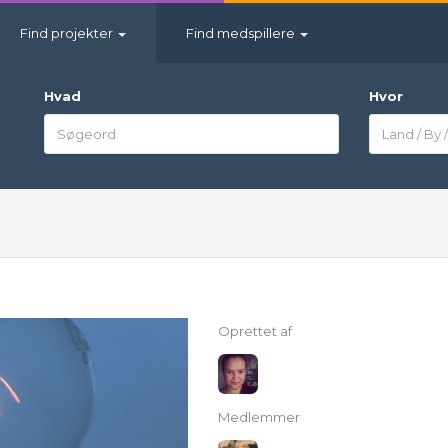
Find projekter
Find medspillere
Hvad
Hvor
Oprettet af
Medlemmer