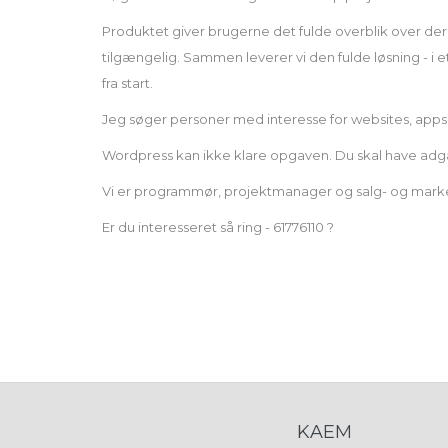
Produktet giver brugerne det fulde overblik over dere
tilgængelig. Sammen leverer vi den fulde løsning - i
fra start.
Jeg søger personer med interesse for websites, apps
Wordpress kan ikke klare opgaven. Du skal have adga
Vi er programmør, projektmanager og salg- og markedsf
Er du interesseret så ring - 61776110 ?
KAEM