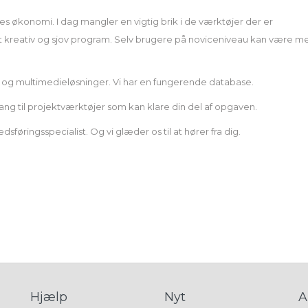
s økonomi. I dag mangler en vigtig brik i de værktøjer der er
 et kreativ og sjov program. Selv brugere på noviceniveau kan være m
 og multimedieløsninger. Vi har en fungerende database.
ng til projektværktøjer som kan klare din del af opgaven.
øringsspecialist. Og vi glæder os til at hører fra dig.
Hjælp
Nyt
A