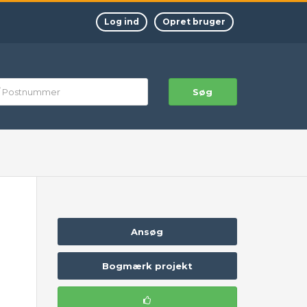
Log ind
Opret bruger
Søg
Ansøg
Bogmærk projekt