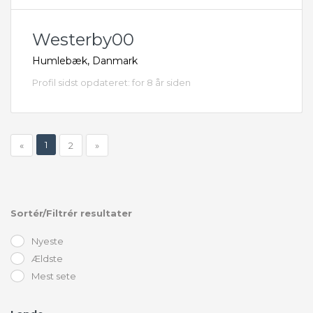
Westerby00
Humlebæk, Danmark
Profil sidst opdateret: for 8 år siden
1
«
2
»
Sortér/Filtrér resultater
Nyeste
Ældste
Mest sete