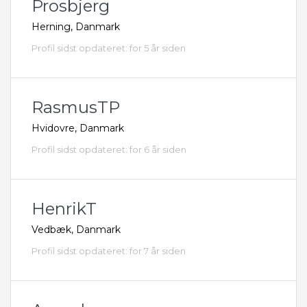
Prosbjerg
Herning, Danmark
Profil sidst opdateret: for 5 år siden
RasmusTP
Hvidovre, Danmark
Profil sidst opdateret: for 6 år siden
HenrikT
Vedbæk, Danmark
Profil sidst opdateret: for 7 år siden