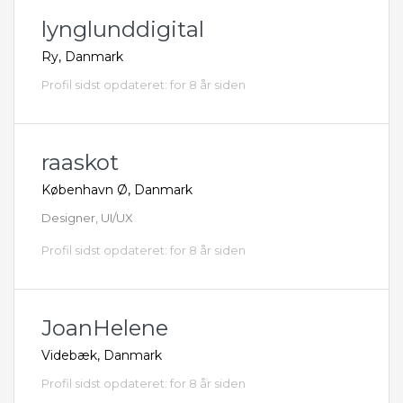
lynglunddigital
Ry, Danmark
Profil sidst opdateret: for 8 år siden
raaskot
København Ø, Danmark
Designer, UI/UX
Profil sidst opdateret: for 8 år siden
JoanHelene
Videbæk, Danmark
Profil sidst opdateret: for 8 år siden