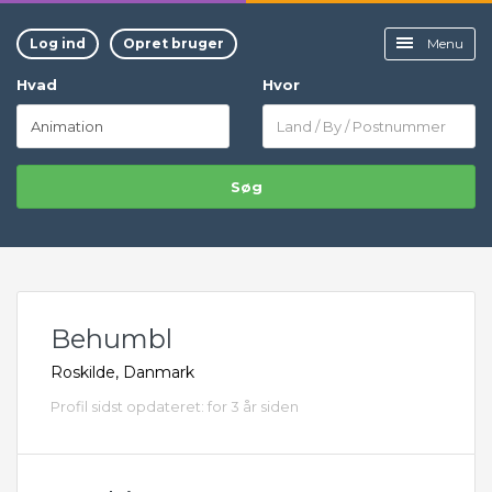
Log ind
Opret bruger
Menu
Hvad
Hvor
Søg
Behumbl
Roskilde, Danmark
Profil sidst opdateret: for 3 år siden