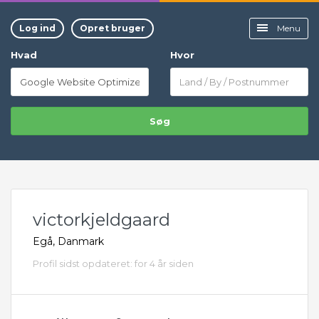
Log ind
Opret bruger
Menu
Hvad
Hvor
Søg
victorkjeldgaard
Egå, Danmark
Profil sidst opdateret: for 4 år siden