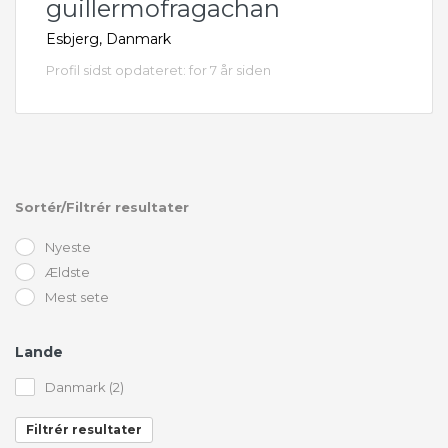
guillermofragachan
Esbjerg, Danmark
Profil sidst opdateret: for 7 år siden
Sortér/Filtrér resultater
Nyeste
Ældste
Mest sete
Lande
Danmark (2)
Filtrér resultater