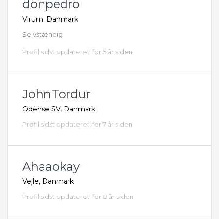
donpedro
Virum, Danmark
Selvstændig
Profil sidst opdateret: for 5 år siden
JohnTordur
Odense SV, Danmark
Profil sidst opdateret: for 7 år siden
Ahaaokay
Vejle, Danmark
Profil sidst opdateret: for 8 år siden