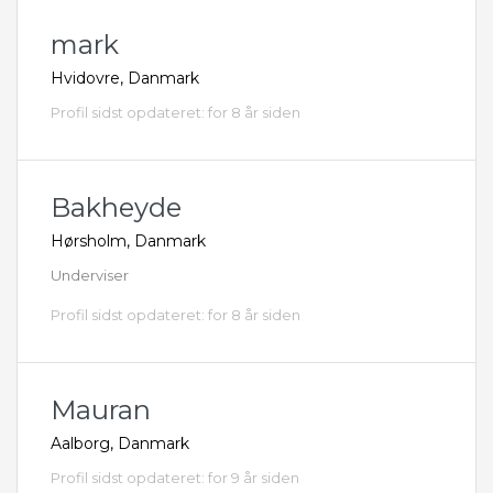
mark
Hvidovre, Danmark
Profil sidst opdateret: for 8 år siden
Bakheyde
Hørsholm, Danmark
Underviser
Profil sidst opdateret: for 8 år siden
Mauran
Aalborg, Danmark
Profil sidst opdateret: for 9 år siden