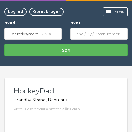
Log ind
Opret bruger
Menu
Hvad
Hvor
Søg
HockeyDad
Brøndby Strand, Danmark
Profil sidst opdateret: for 2 år siden