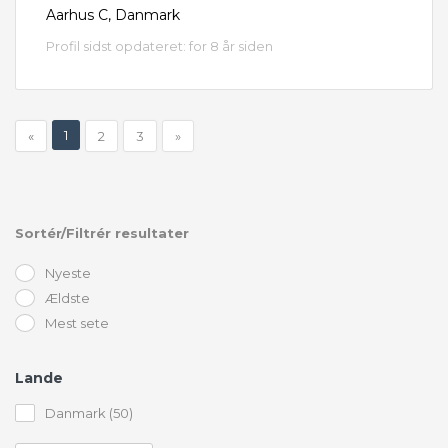
Aarhus C, Danmark
Profil sidst opdateret: for 8 år siden
1
«
2
3
»
Sortér/Filtrér resultater
Nyeste
Ældste
Mest sete
Lande
Danmark (50)