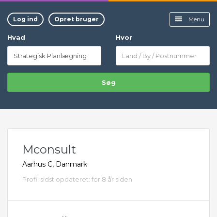
Log ind
Opret bruger
Menu
Hvad
Hvor
Søg
Mconsult
Aarhus C, Danmark
Profil sidst opdateret: for 8 år siden