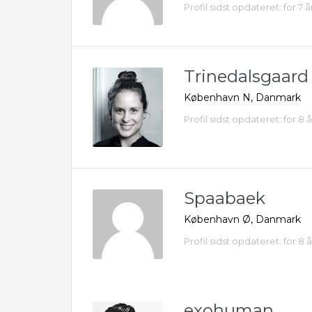
Profil sidst opdateret: for 7 å
Trinedalsgaard
København N, Danmark
Profil sidst opdateret: for 8 
Spaabaek
København Ø, Danmark
Profil sidst opdateret: for 8 
exohuman