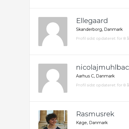
Ellegaard
Skanderborg, Danmark
Profil sidst opdateret: for 8 
nicolajmuhlba
Aarhus C, Danmark
Profil sidst opdateret: for 8 
Rasmusrek
Køge, Danmark