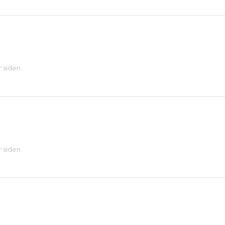
r siden
0
r siden