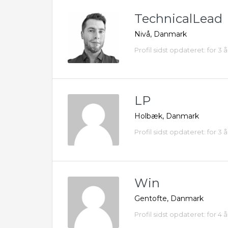
TechnicalLead
Nivå, Danmark
Profil sidst opdateret: for 3 
LP
Holbæk, Danmark
Profil sidst opdateret: for 3 
Win
Gentofte, Danmark
Profil sidst opdateret: for 4 