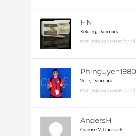
HN
Kolding, Danmark
Profil sidst opdateret: for 7 å
Phinguyen198
Vejle, Danmark
Profil sidst opdateret: for 7 å
AndersH
Odense V, Danmark