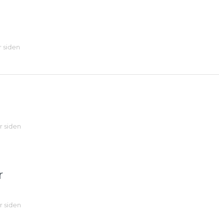
r siden
år siden
r
år siden