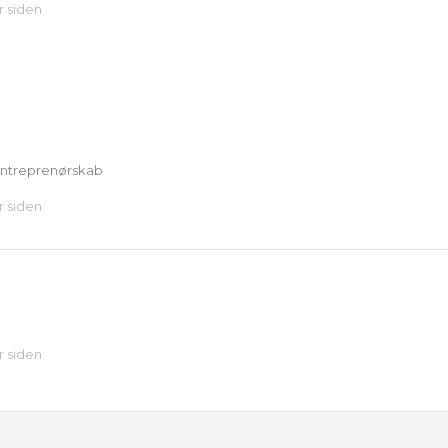
år siden
 entreprenørskab
år siden
år siden