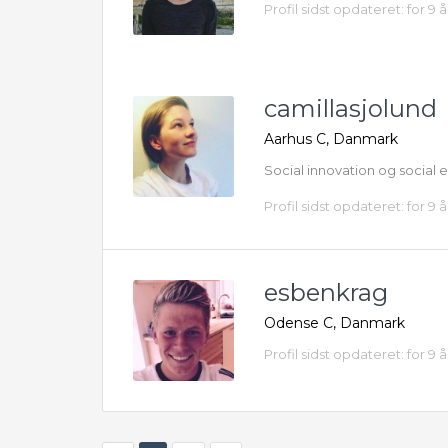
Profil sidst opdateret: for 9 
camillasjolund
Aarhus C, Danmark
Social innovation og social
Profil sidst opdateret: for 9 
esbenkrag
Odense C, Danmark
Profil sidst opdateret: for 9 