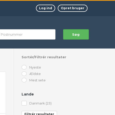
Log ind
Opret bruger
Søg
Sortér/Filtrér resultater
Nyeste
Ældste
Mest sete
Lande
Danmark (23)
Filtrér resultater