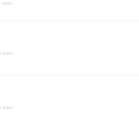
r siden
år siden
år siden