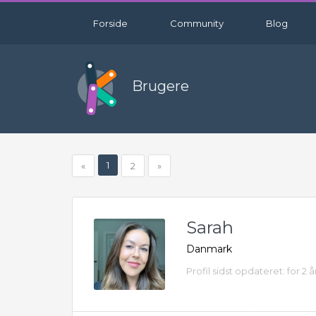
Forside
Community
Blog
Brugere
1
«
2
»
Sarah
Danmark
Profil sidst opdateret: for 2 å