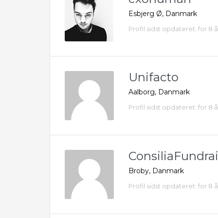
Esbjerg Ø, Danmark
Profil sidst opdateret: for 8 
Unifacto
Aalborg, Danmark
Profil sidst opdateret: for 8 
ConsiliaFundra
Broby, Danmark
Profil sidst opdateret: for 8 