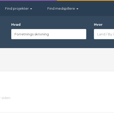
Find projekter
Find medspillere
Hvad
Hvor
r siden