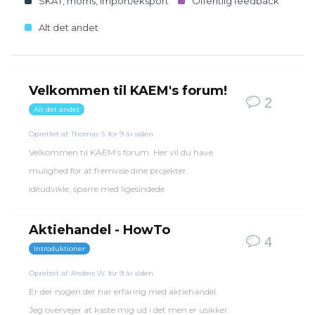
SKAT, moms, import/eksport
Offentlig feedback
Alt det andet
Velkommen til KAEM's forum!
2
Alt det andet
Oprettet af:
Thomas S.
for 9 år siden
Velkommen til KAEM’s forum. Her vil du have
mulighed for at fremvise dine projekter,
idéudvikle, sparre med ligesindede
Aktiehandel - HowTo
4
Introduktioner
Oprettet af:
Anders W.
for 9 år siden
Er der nogen der har erfaring med aktiehandel.
Jeg overvejer at kaste mig ud i det men er usikker