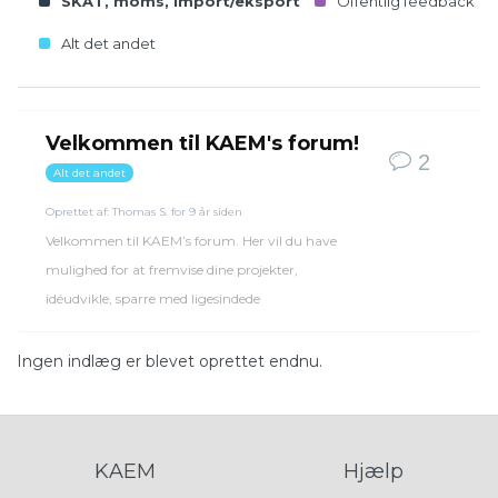
SKAT, moms, import/eksport
Offentlig feedback
Alt det andet
Velkommen til KAEM's forum!
2
Alt det andet
Oprettet af:
Thomas S.
for 9 år siden
Velkommen til KAEM’s forum. Her vil du have
mulighed for at fremvise dine projekter,
idéudvikle, sparre med ligesindede
Ingen indlæg er blevet oprettet endnu.
KAEM
Hjælp