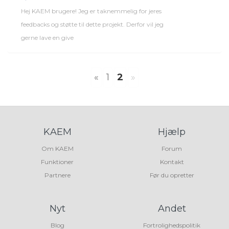
Hej KAEM brugere! Jeg er taknemmelig for jeres
feedbacks og støtte til dette projekt. Derfor vil jeg
gerne lave en give
«
1
2
»
KAEM
Hjælp
Om KAEM
Forum
Funktioner
Kontakt
Partnere
Før du opretter
Nyt
Andet
Blog
Fortrolighedspolitik