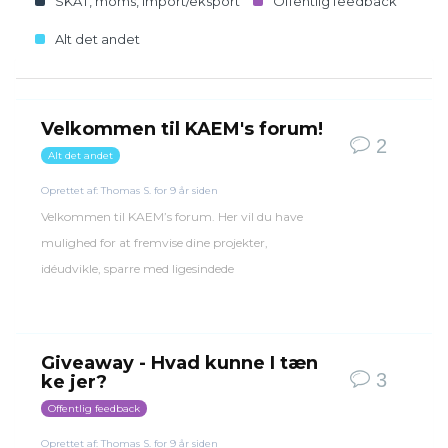
SKAT, moms, import/eksport
Offentlig feedback
Alt det andet
Velkommen til KAEM's forum!
2
Alt det andet
Oprettet af:
Thomas S.
for 9 år siden
Velkommen til KAEM’s forum. Her vil du have
mulighed for at fremvise dine projekter,
idéudvikle, sparre med ligesindede
Giveaway - Hvad kunne I tæn
3
ke jer?
Offentlig feedback
Oprettet af:
Thomas S.
for 9 år siden